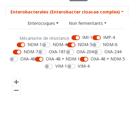
Enterobacterales (Enterobacter cloacae complex)
Enterocoques
Non fermentants
IMI-1
IMP-4
Mécanisme de résistance :
NDM-1
NDM-4
NDM-5
NDM-6
NDM-7
OXA-181
OXA-204
OXA-244
OXA-48
OXA-48 + NDM-1
OXA-48 + NDM-5
VIM-1
VIM-4