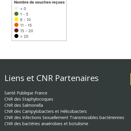
Nombre de souches reçues
< 0
1 - 5
6 - 10
11 - 15
15 - 20
> 20
Liens et CNR Partenaires
Santé Publique France
CNR des Staphylocoques
CNR des Salmonella
CNR des Campylobacters et Hélicobacters
CNR des Infections Sexuellement Transmissibles bactériennes
CNR des bactéries anaérobies et botulisme