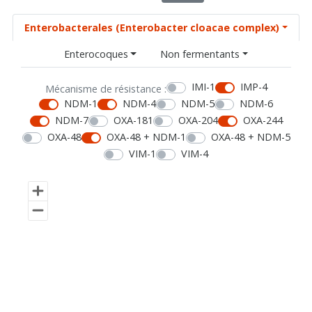
Enterobacterales (Enterobacter cloacae complex)
Enterocoques
Non fermentants
IMI-1
IMP-4
Mécanisme de résistance :
NDM-1
NDM-4
NDM-5
NDM-6
NDM-7
OXA-181
OXA-204
OXA-244
OXA-48
OXA-48 + NDM-1
OXA-48 + NDM-5
VIM-1
VIM-4