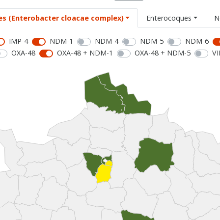
es (Enterobacter cloacae complex)
Enterocoques
N
IMP-4
NDM-1
NDM-4
NDM-5
NDM-6
OXA-48
OXA-48 + NDM-1
OXA-48 + NDM-5
VI