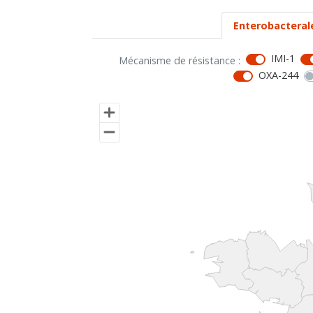
Enterobacteral
IMI-1
Mécanisme de résistance :
OXA-244