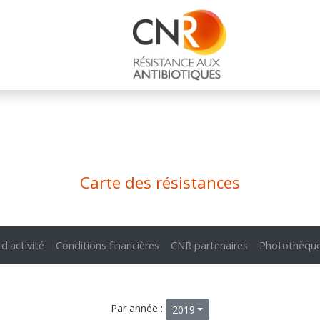
Carte des résistances
 d'activité
Conditions financières
CNR partenaires
Photothèqu
Par année :
2019