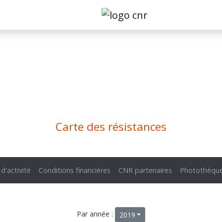
Carte des résistances
 d'activité
Conditions financières
CNR partenaires
Photothèqu
Par année :
2019