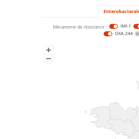
Enterobacteral
IMI-1
Mécanisme de résistance :
OXA-244