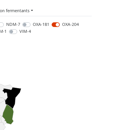
on fermentants
NDM-7
OXA-181
OXA-204
M-1
VIM-4