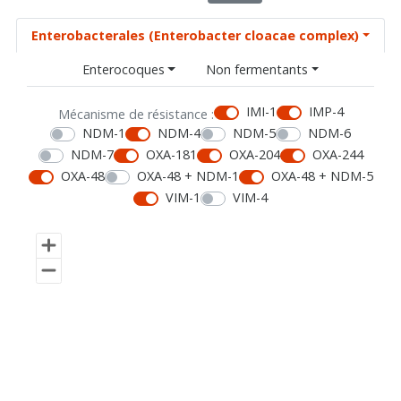
Enterobacterales (Enterobacter cloacae complex)
Enterocoques
Non fermentants
IMI-1
IMP-4
Mécanisme de résistance :
NDM-1
NDM-4
NDM-5
NDM-6
NDM-7
OXA-181
OXA-204
OXA-244
OXA-48
OXA-48 + NDM-1
OXA-48 + NDM-5
VIM-1
VIM-4