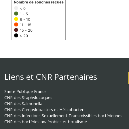
Nombre de souches reçues
< 0
1 - 5
6 - 10
11 - 15
15 - 20
> 20
Liens et CNR Partenaires
Santé Publique France
CNR des Staphylocoques
CNR des Salmonella
CNR des Campylobacters et Hélicobacters
CNR des Infections Sexuellement Transmissibles bactériennes
CNR des bactéries anaérobies et botulisme