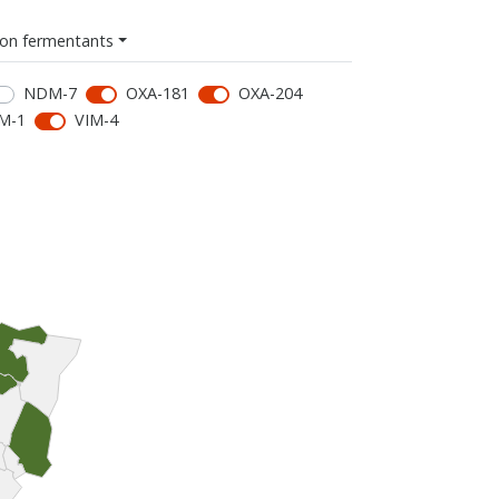
on fermentants
NDM-7
OXA-181
OXA-204
M-1
VIM-4