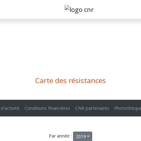
Carte des résistances
 d'activité
Conditions financières
CNR partenaires
Photothèqu
Par année :
2019