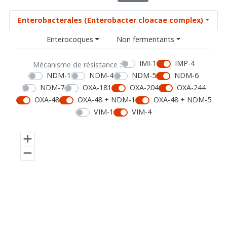
Enterobacterales (Enterobacter cloacae complex)
Enterocoques
Non fermentants
IMI-1
IMP-4
Mécanisme de résistance :
NDM-1
NDM-4
NDM-5
NDM-6
NDM-7
OXA-181
OXA-204
OXA-244
OXA-48
OXA-48 + NDM-1
OXA-48 + NDM-5
VIM-1
VIM-4