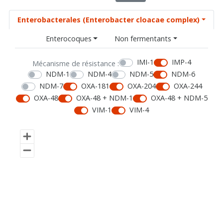
Enterobacterales (Enterobacter cloacae complex)
Enterocoques
Non fermentants
IMI-1
IMP-4
Mécanisme de résistance :
NDM-1
NDM-4
NDM-5
NDM-6
NDM-7
OXA-181
OXA-204
OXA-244
OXA-48
OXA-48 + NDM-1
OXA-48 + NDM-5
VIM-1
VIM-4