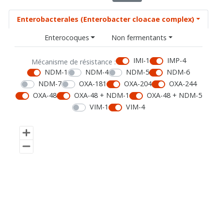
Enterobacterales (Enterobacter cloacae complex)
Enterocoques
Non fermentants
IMI-1
IMP-4
Mécanisme de résistance :
NDM-1
NDM-4
NDM-5
NDM-6
NDM-7
OXA-181
OXA-204
OXA-244
OXA-48
OXA-48 + NDM-1
OXA-48 + NDM-5
VIM-1
VIM-4