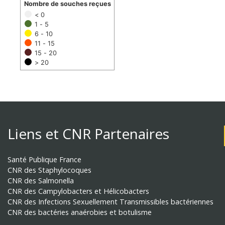
Nombre de souches reçues
< 0
1 - 5
6 - 10
11 - 15
15 - 20
> 20
Liens et CNR Partenaires
Santé Publique France
CNR des Staphylocoques
CNR des Salmonella
CNR des Campylobacters et Hélicobacters
CNR des Infections Sexuellement Transmissibles bactériennes
CNR des bactéries anaérobies et botulisme