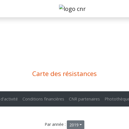
Carte des résistances
 d'activité
Conditions financières
CNR partenaires
Photothèqu
Par année :
2019