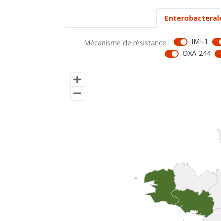
Enterobacteral
IMI-1
Mécanisme de résistance :
OXA-244