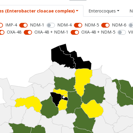
es (Enterobacter cloacae complex)
Enterocoques
N
IMP-4
NDM-1
NDM-4
NDM-5
NDM-6
OXA-48
OXA-48 + NDM-1
OXA-48 + NDM-5
VI