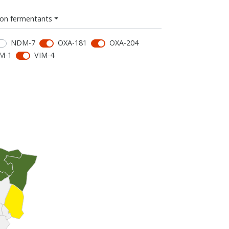
on fermentants
NDM-7
OXA-181
OXA-204
M-1
VIM-4