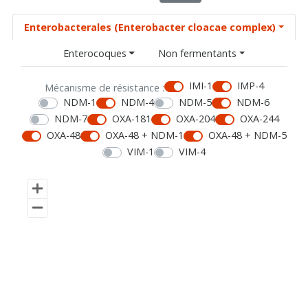
Enterobacterales (Enterobacter cloacae complex)
Enterocoques
Non fermentants
IMI-1
IMP-4
Mécanisme de résistance :
NDM-1
NDM-4
NDM-5
NDM-6
NDM-7
OXA-181
OXA-204
OXA-244
OXA-48
OXA-48 + NDM-1
OXA-48 + NDM-5
VIM-1
VIM-4