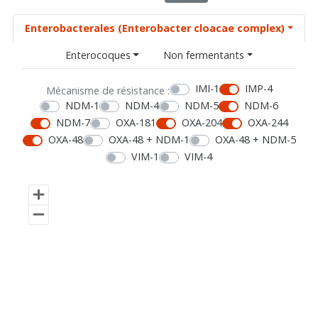
Enterobacterales (Enterobacter cloacae complex)
Enterocoques
Non fermentants
IMI-1
IMP-4
Mécanisme de résistance :
NDM-1
NDM-4
NDM-5
NDM-6
NDM-7
OXA-181
OXA-204
OXA-244
OXA-48
OXA-48 + NDM-1
OXA-48 + NDM-5
VIM-1
VIM-4