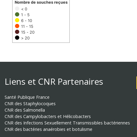
Nombre de souches reçues
< 0
1 - 5
6 - 10
11 - 15
15 - 20
> 20
Liens et CNR Partenaires
Santé Publique France
CNR des Staphylocoques
CNR des Salmonella
CNR des Campylobacters et Hélicobacters
CNR des Infections Sexuellement Transmissibles bactériennes
CNR des bactéries anaérobies et botulisme