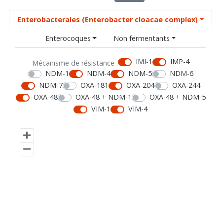
Enterobacterales (Enterobacter cloacae complex)
Enterocoques
Non fermentants
IMI-1
IMP-4
Mécanisme de résistance :
NDM-1
NDM-4
NDM-5
NDM-6
NDM-7
OXA-181
OXA-204
OXA-244
OXA-48
OXA-48 + NDM-1
OXA-48 + NDM-5
VIM-1
VIM-4