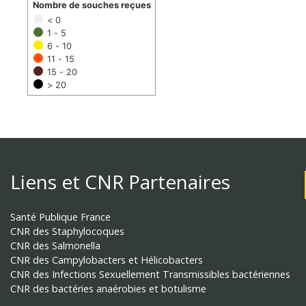
Nombre de souches reçues
< 0
1 - 5
6 - 10
11 - 15
15 - 20
> 20
Liens et CNR Partenaires
Santé Publique France
CNR des Staphylocoques
CNR des Salmonella
CNR des Campylobacters et Hélicobacters
CNR des Infections Sexuellement Transmissibles bactériennes
CNR des bactéries anaérobies et botulisme