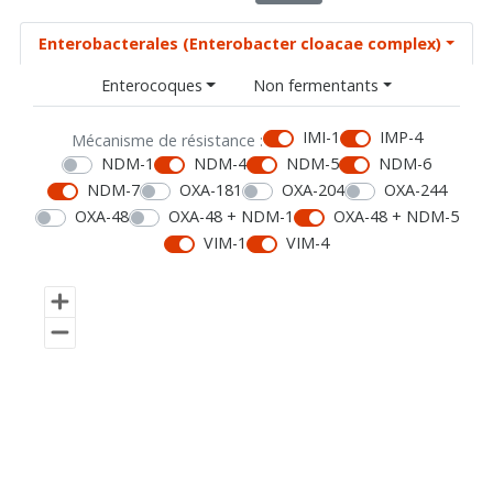
Enterobacterales (Enterobacter cloacae complex)
Enterocoques
Non fermentants
IMI-1
IMP-4
Mécanisme de résistance :
NDM-1
NDM-4
NDM-5
NDM-6
NDM-7
OXA-181
OXA-204
OXA-244
OXA-48
OXA-48 + NDM-1
OXA-48 + NDM-5
VIM-1
VIM-4