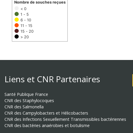
Nombre de souches reçues
< 0
1 - 5
6 - 10
11 - 15
15 - 20
> 20
Liens et CNR Partenaires
Santé Publique France
CNR des Staphylocoques
CNR des Salmonella
CNR des Campylobacters et Hélicobacters
CNR des Infections Sexuellement Transmissibles bactériennes
CNR des bactéries anaérobies et botulisme