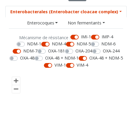
Enterobacterales (Enterobacter cloacae complex)
Enterocoques
Non fermentants
IMI-1
IMP-4
Mécanisme de résistance :
NDM-1
NDM-4
NDM-5
NDM-6
NDM-7
OXA-181
OXA-204
OXA-244
OXA-48
OXA-48 + NDM-1
OXA-48 + NDM-5
VIM-1
VIM-4