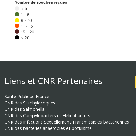
Nombre de souches reçues
< 0
1 - 5
6 - 10
11 - 15
15 - 20
> 20
Liens et CNR Partenaires
Santé Publique France
CNR des Staphylocoques
CNR des Salmonella
CNR des Campylobacters et Hélicobacters
CNR des Infections Sexuellement Transmissibles bactériennes
CNR des bactéries anaérobies et botulisme