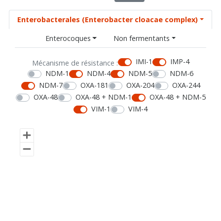
Enterobacterales (Enterobacter cloacae complex)
Enterocoques
Non fermentants
IMI-1
IMP-4
Mécanisme de résistance :
NDM-1
NDM-4
NDM-5
NDM-6
NDM-7
OXA-181
OXA-204
OXA-244
OXA-48
OXA-48 + NDM-1
OXA-48 + NDM-5
VIM-1
VIM-4