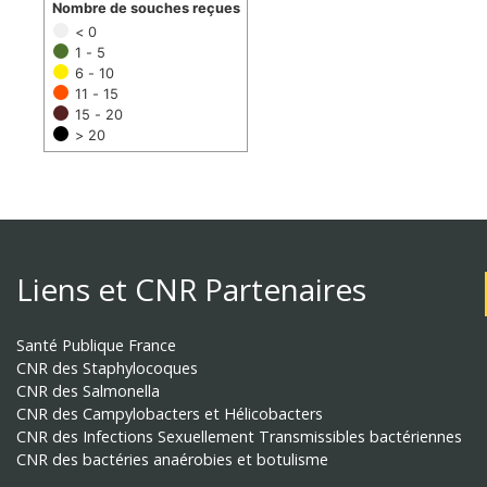
Nombre de souches reçues
< 0
1 - 5
6 - 10
11 - 15
15 - 20
> 20
Liens et CNR Partenaires
Santé Publique France
CNR des Staphylocoques
CNR des Salmonella
CNR des Campylobacters et Hélicobacters
CNR des Infections Sexuellement Transmissibles bactériennes
CNR des bactéries anaérobies et botulisme