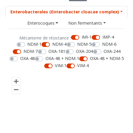
Enterobacterales (Enterobacter cloacae complex)
Enterocoques
Non fermentants
IMI-1
IMP-4
Mécanisme de résistance :
NDM-1
NDM-4
NDM-5
NDM-6
NDM-7
OXA-181
OXA-204
OXA-244
OXA-48
OXA-48 + NDM-1
OXA-48 + NDM-5
VIM-1
VIM-4