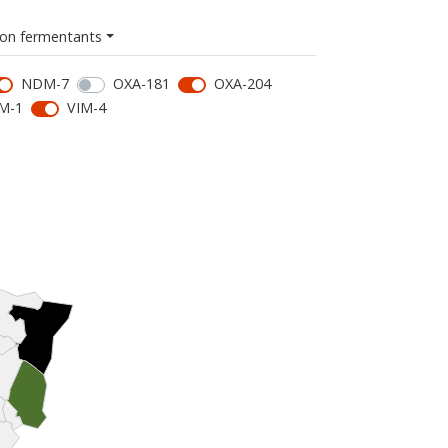
on fermentants
NDM-7
OXA-181
OXA-204
M-1
VIM-4