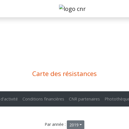
Carte des résistances
 d'activité
Conditions financières
CNR partenaires
Photothèqu
Par année :
2019