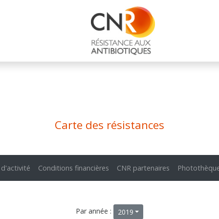
Carte des résistances
 d'activité
Conditions financières
CNR partenaires
Photothèqu
Par année :
2019