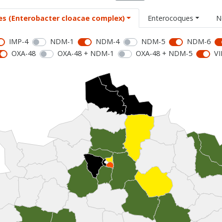
es (Enterobacter cloacae complex)
Enterocoques
N
IMP-4
NDM-1
NDM-4
NDM-5
NDM-6
OXA-48
OXA-48 + NDM-1
OXA-48 + NDM-5
VI