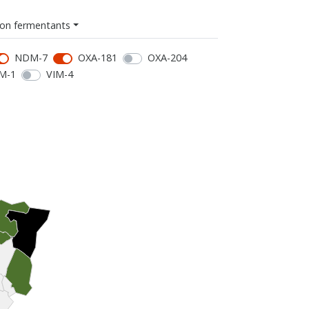
on fermentants
NDM-7
OXA-181
OXA-204
M-1
VIM-4