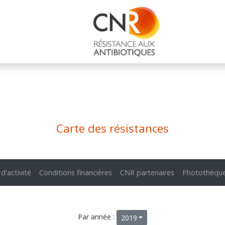
Carte des résistances
 d'activité
Conditions financières
CNR partenaires
Photothèqu
Par année :
2019