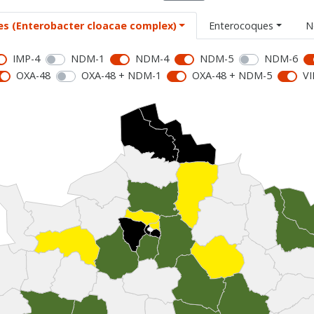
es (Enterobacter cloacae complex)
Enterocoques
N
IMP-4
NDM-1
NDM-4
NDM-5
NDM-6
OXA-48
OXA-48 + NDM-1
OXA-48 + NDM-5
VI