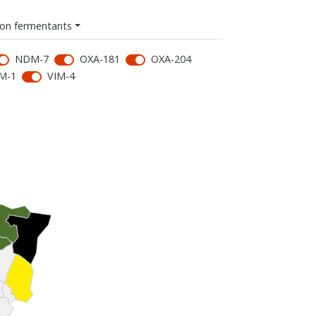
on fermentants
NDM-7
OXA-181
OXA-204
M-1
VIM-4