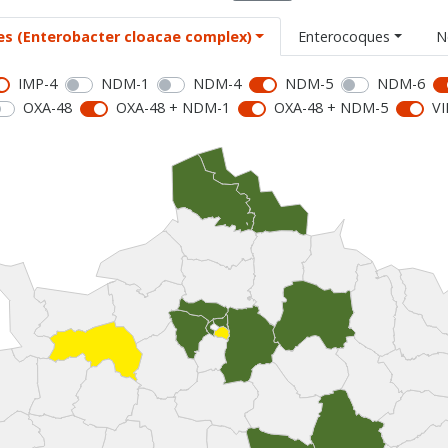
es (Enterobacter cloacae complex)
Enterocoques
N
IMP-4
NDM-1
NDM-4
NDM-5
NDM-6
OXA-48
OXA-48 + NDM-1
OXA-48 + NDM-5
VI