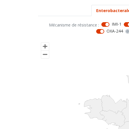
Enterobacteral
IMI-1
Mécanisme de résistance :
OXA-244