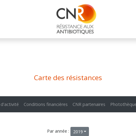
Carte des résistances
 d'activité
Conditions financières
CNR partenaires
Photothèqu
Par année :
2019