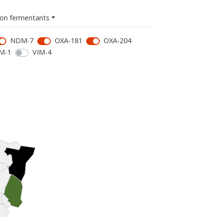
on fermentants
NDM-7
OXA-181
OXA-204
M-1
VIM-4