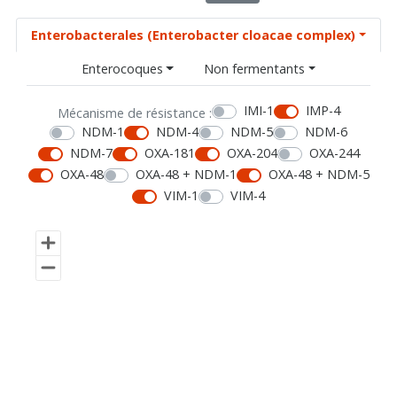
Enterobacterales (Enterobacter cloacae complex)
Enterocoques
Non fermentants
IMI-1
IMP-4
Mécanisme de résistance :
NDM-1
NDM-4
NDM-5
NDM-6
NDM-7
OXA-181
OXA-204
OXA-244
OXA-48
OXA-48 + NDM-1
OXA-48 + NDM-5
VIM-1
VIM-4