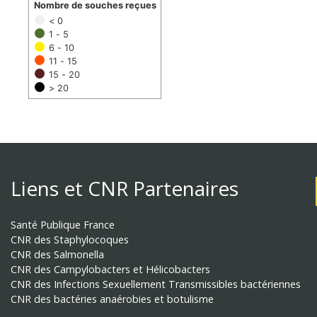
Nombre de souches reçues
< 0
1 - 5
6 - 10
11 - 15
15 - 20
> 20
Liens et CNR Partenaires
Santé Publique France
CNR des Staphylocoques
CNR des Salmonella
CNR des Campylobacters et Hélicobacters
CNR des Infections Sexuellement Transmissibles bactériennes
CNR des bactéries anaérobies et botulisme