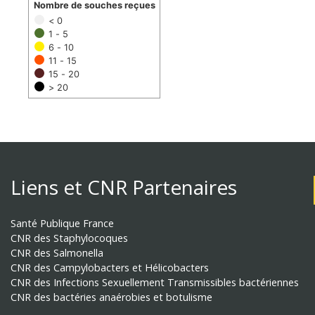
Nombre de souches reçues
< 0
1 - 5
6 - 10
11 - 15
15 - 20
> 20
Liens et CNR Partenaires
Santé Publique France
CNR des Staphylocoques
CNR des Salmonella
CNR des Campylobacters et Hélicobacters
CNR des Infections Sexuellement Transmissibles bactériennes
CNR des bactéries anaérobies et botulisme