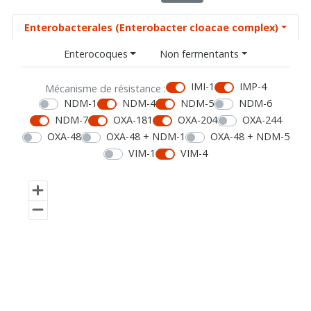
Enterobacterales (Enterobacter cloacae complex)
Enterocoques
Non fermentants
IMI-1
IMP-4
Mécanisme de résistance :
NDM-1
NDM-4
NDM-5
NDM-6
NDM-7
OXA-181
OXA-204
OXA-244
OXA-48
OXA-48 + NDM-1
OXA-48 + NDM-5
VIM-1
VIM-4