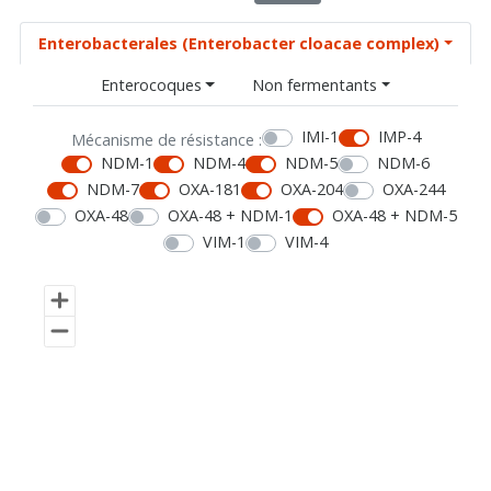
Enterobacterales (Enterobacter cloacae complex)
Enterocoques
Non fermentants
IMI-1
IMP-4
Mécanisme de résistance :
NDM-1
NDM-4
NDM-5
NDM-6
NDM-7
OXA-181
OXA-204
OXA-244
OXA-48
OXA-48 + NDM-1
OXA-48 + NDM-5
VIM-1
VIM-4