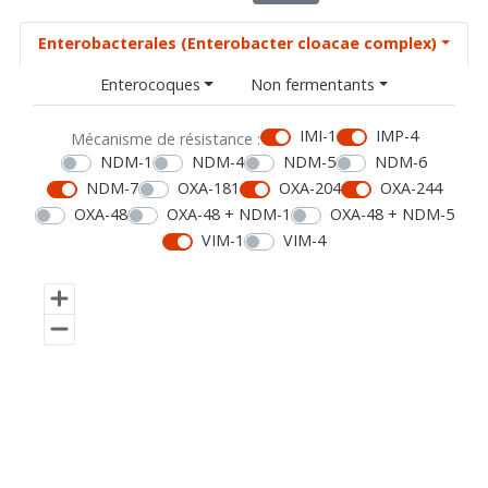
Enterobacterales (Enterobacter cloacae complex)
Enterocoques
Non fermentants
IMI-1
IMP-4
Mécanisme de résistance :
NDM-1
NDM-4
NDM-5
NDM-6
NDM-7
OXA-181
OXA-204
OXA-244
OXA-48
OXA-48 + NDM-1
OXA-48 + NDM-5
VIM-1
VIM-4