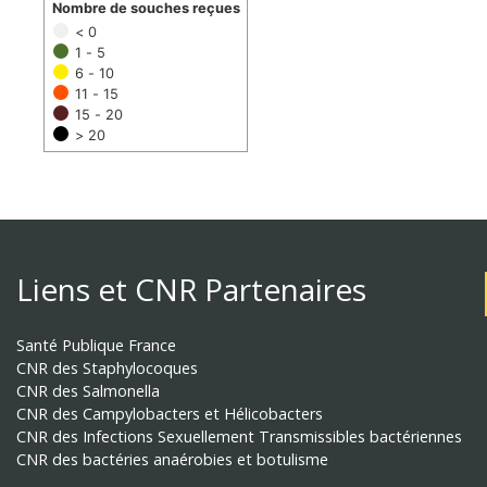
Nombre de souches reçues
< 0
1 - 5
6 - 10
11 - 15
15 - 20
> 20
Liens et CNR Partenaires
Santé Publique France
CNR des Staphylocoques
CNR des Salmonella
CNR des Campylobacters et Hélicobacters
CNR des Infections Sexuellement Transmissibles bactériennes
CNR des bactéries anaérobies et botulisme