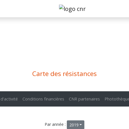
Carte des résistances
 d'activité
Conditions financières
CNR partenaires
Photothèqu
Par année :
2019