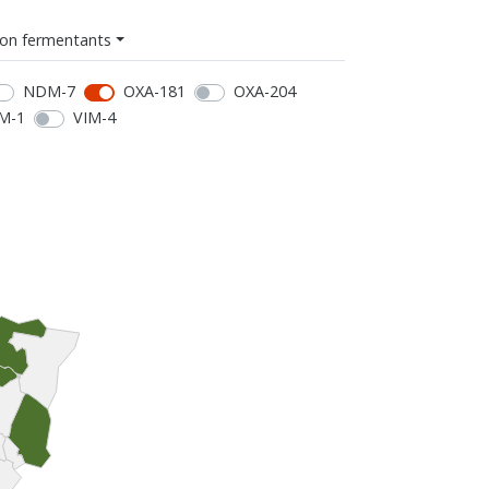
on fermentants
NDM-7
OXA-181
OXA-204
M-1
VIM-4