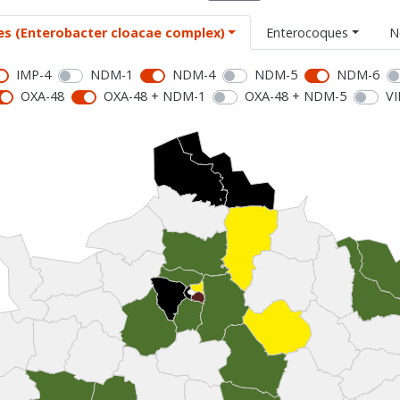
es (Enterobacter cloacae complex)
Enterocoques
N
IMP-4
NDM-1
NDM-4
NDM-5
NDM-6
OXA-48
OXA-48 + NDM-1
OXA-48 + NDM-5
VI