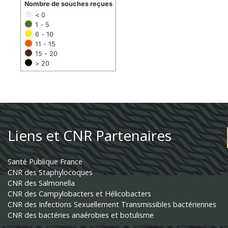
Nombre de souches reçues
< 0
1 - 5
6 - 10
11 - 15
15 - 20
> 20
Liens et CNR Partenaires
Santé Publique France
CNR des Staphylocoques
CNR des Salmonella
CNR des Campylobacters et Hélicobacters
CNR des Infections Sexuellement Transmissibles bactériennes
CNR des bactéries anaérobies et botulisme