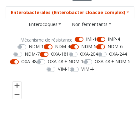
Enterobacterales (Enterobacter cloacae complex)
Enterocoques
Non fermentants
IMI-1
IMP-4
Mécanisme de résistance :
NDM-1
NDM-4
NDM-5
NDM-6
NDM-7
OXA-181
OXA-204
OXA-244
OXA-48
OXA-48 + NDM-1
OXA-48 + NDM-5
VIM-1
VIM-4