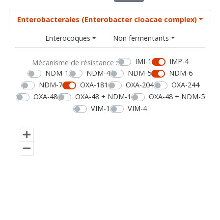
Enterobacterales (Enterobacter cloacae complex)
Enterocoques
Non fermentants
IMI-1
IMP-4
Mécanisme de résistance :
NDM-1
NDM-4
NDM-5
NDM-6
NDM-7
OXA-181
OXA-204
OXA-244
OXA-48
OXA-48 + NDM-1
OXA-48 + NDM-5
VIM-1
VIM-4