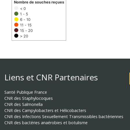
Nombre de souches reçues
< 0
1 - 5
6 - 10
11 - 15
15 - 20
> 20
Liens et CNR Partenaires
Santé Publique France
CNR des Staphylocoques
CNR des Salmonella
CNR des Campylobacters et Hélicobacters
CNR des Infections Sexuellement Transmissibles bactériennes
CNR des bactéries anaérobies et botulisme