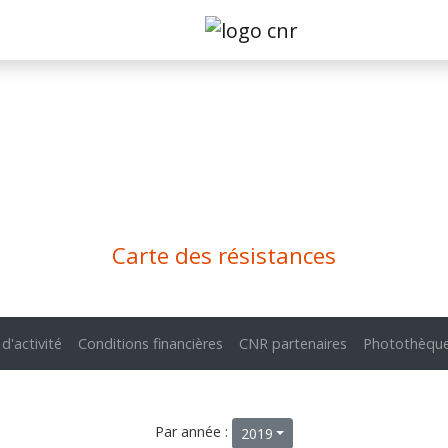
Carte des résistances
 d'activité
Conditions financières
CNR partenaires
Photothèqu
Par année :
2019