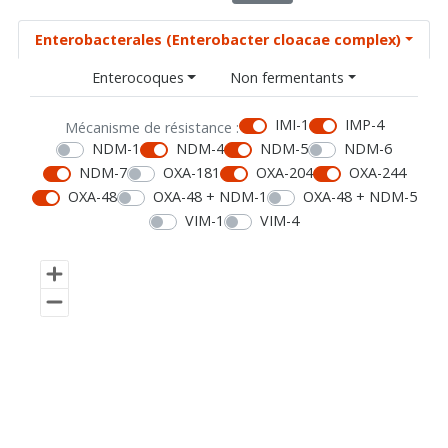
Enterobacterales (Enterobacter cloacae complex)
Enterocoques
Non fermentants
IMI-1
IMP-4
Mécanisme de résistance :
NDM-1
NDM-4
NDM-5
NDM-6
NDM-7
OXA-181
OXA-204
OXA-244
OXA-48
OXA-48 + NDM-1
OXA-48 + NDM-5
VIM-1
VIM-4