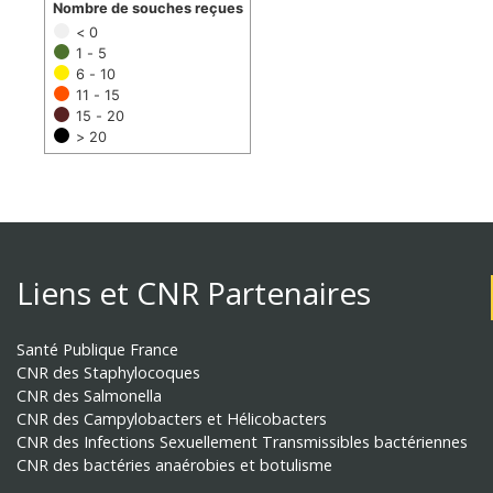
Nombre de souches reçues
< 0
1 - 5
6 - 10
11 - 15
15 - 20
> 20
Liens et CNR Partenaires
Santé Publique France
CNR des Staphylocoques
CNR des Salmonella
CNR des Campylobacters et Hélicobacters
CNR des Infections Sexuellement Transmissibles bactériennes
CNR des bactéries anaérobies et botulisme