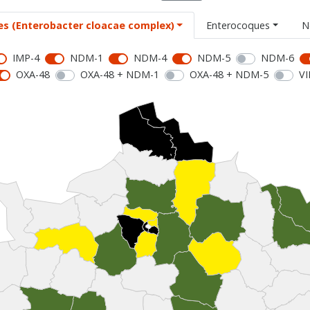
es (Enterobacter cloacae complex)
Enterocoques
N
IMP-4
NDM-1
NDM-4
NDM-5
NDM-6
OXA-48
OXA-48 + NDM-1
OXA-48 + NDM-5
VI