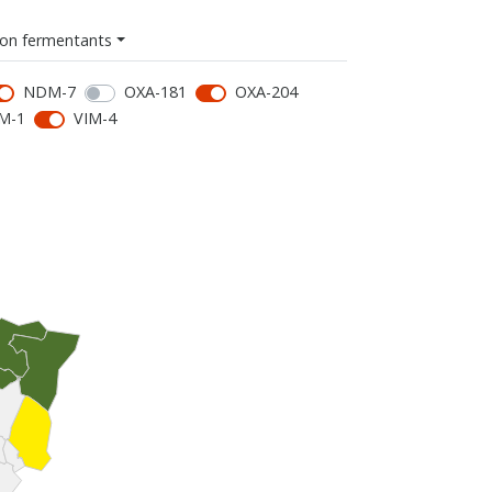
on fermentants
NDM-7
OXA-181
OXA-204
M-1
VIM-4