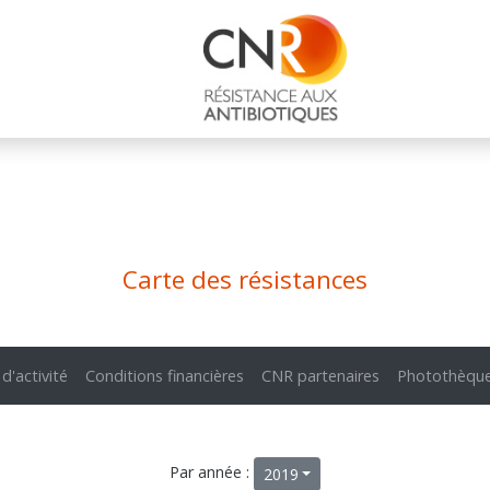
Carte des résistances
 d'activité
Conditions financières
CNR partenaires
Photothèqu
Par année :
2019