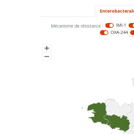
Enterobacteral
IMI-1
Mécanisme de résistance :
OXA-244