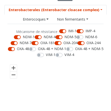
Enterobacterales (Enterobacter cloacae complex)
Enterocoques
Non fermentants
IMI-1
IMP-4
Mécanisme de résistance :
NDM-1
NDM-4
NDM-5
NDM-6
NDM-7
OXA-181
OXA-204
OXA-244
OXA-48
OXA-48 + NDM-1
OXA-48 + NDM-5
VIM-1
VIM-4