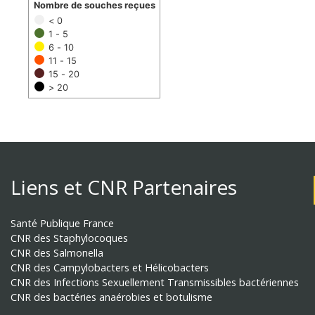
Nombre de souches reçues
< 0
1 - 5
6 - 10
11 - 15
15 - 20
> 20
Liens et CNR Partenaires
Santé Publique France
CNR des Staphylocoques
CNR des Salmonella
CNR des Campylobacters et Hélicobacters
CNR des Infections Sexuellement Transmissibles bactériennes
CNR des bactéries anaérobies et botulisme