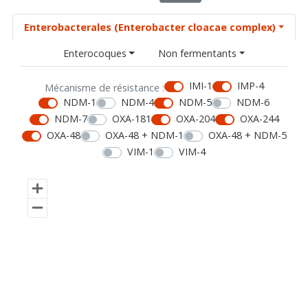
Enterobacterales (Enterobacter cloacae complex)
Enterocoques
Non fermentants
IMI-1
IMP-4
Mécanisme de résistance :
NDM-1
NDM-4
NDM-5
NDM-6
NDM-7
OXA-181
OXA-204
OXA-244
OXA-48
OXA-48 + NDM-1
OXA-48 + NDM-5
VIM-1
VIM-4