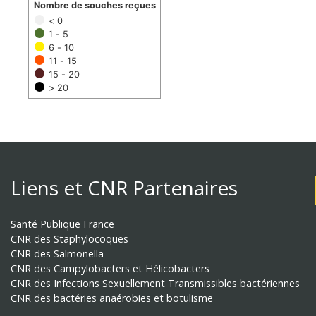
Nombre de souches reçues
< 0
1 - 5
6 - 10
11 - 15
15 - 20
> 20
Liens et CNR Partenaires
Santé Publique France
CNR des Staphylocoques
CNR des Salmonella
CNR des Campylobacters et Hélicobacters
CNR des Infections Sexuellement Transmissibles bactériennes
CNR des bactéries anaérobies et botulisme