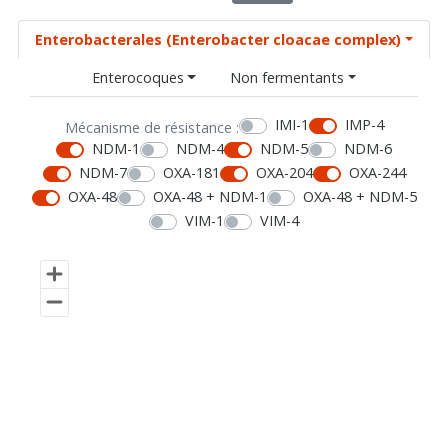
Enterobacterales (Enterobacter cloacae complex)
Enterocoques
Non fermentants
IMI-1
IMP-4
Mécanisme de résistance :
NDM-1
NDM-4
NDM-5
NDM-6
NDM-7
OXA-181
OXA-204
OXA-244
OXA-48
OXA-48 + NDM-1
OXA-48 + NDM-5
VIM-1
VIM-4