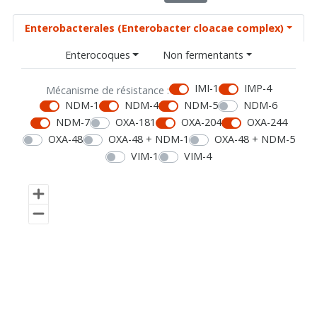
Enterobacterales (Enterobacter cloacae complex)
Enterocoques
Non fermentants
IMI-1
IMP-4
Mécanisme de résistance :
NDM-1
NDM-4
NDM-5
NDM-6
NDM-7
OXA-181
OXA-204
OXA-244
OXA-48
OXA-48 + NDM-1
OXA-48 + NDM-5
VIM-1
VIM-4