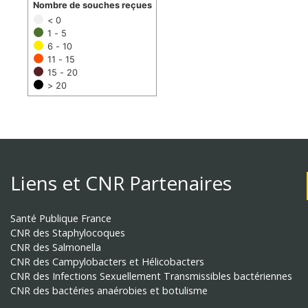
Nombre de souches reçues
< 0
1 - 5
6 - 10
11 - 15
15 - 20
> 20
Liens et CNR Partenaires
Santé Publique France
CNR des Staphylocoques
CNR des Salmonella
CNR des Campylobacters et Hélicobacters
CNR des Infections Sexuellement Transmissibles bactériennes
CNR des bactéries anaérobies et botulisme