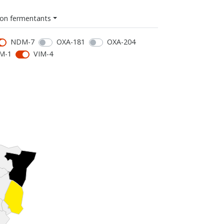
on fermentants
NDM-7
OXA-181
OXA-204
M-1
VIM-4