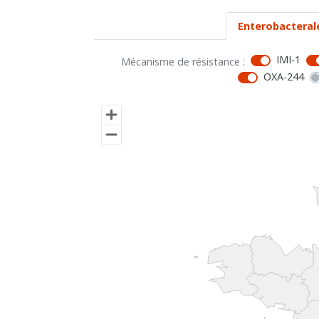
Enterobacteral
IMI-1
Mécanisme de résistance :
OXA-244