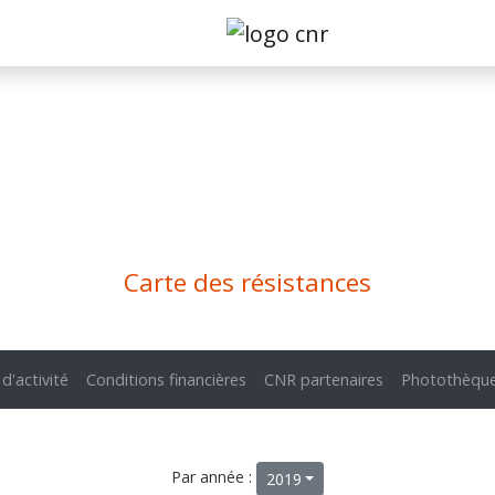
Carte des résistances
 d'activité
Conditions financières
CNR partenaires
Photothèqu
Par année :
2019