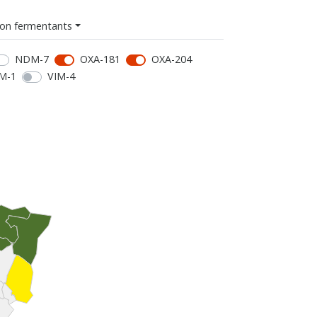
on fermentants
NDM-7
OXA-181
OXA-204
M-1
VIM-4