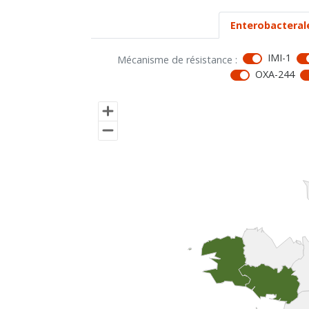
Enterobacteral
IMI-1
Mécanisme de résistance :
OXA-244