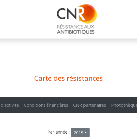
Carte des résistances
 d'activité
Conditions financières
CNR partenaires
Photothèqu
Par année :
2019