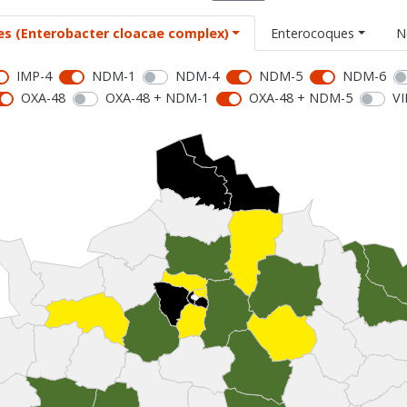
es (Enterobacter cloacae complex)
Enterocoques
N
IMP-4
NDM-1
NDM-4
NDM-5
NDM-6
OXA-48
OXA-48 + NDM-1
OXA-48 + NDM-5
VI