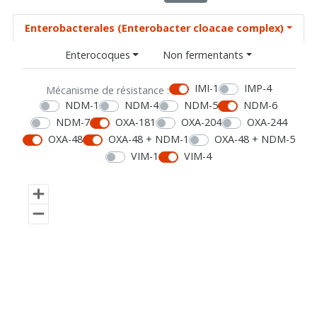
Enterobacterales (Enterobacter cloacae complex)
Enterocoques
Non fermentants
IMI-1
IMP-4
Mécanisme de résistance :
NDM-1
NDM-4
NDM-5
NDM-6
NDM-7
OXA-181
OXA-204
OXA-244
OXA-48
OXA-48 + NDM-1
OXA-48 + NDM-5
VIM-1
VIM-4