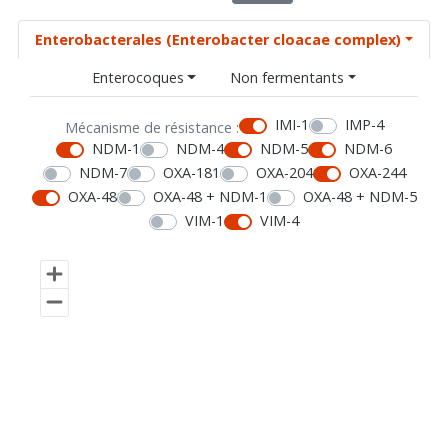
Enterobacterales (Enterobacter cloacae complex)
Enterocoques
Non fermentants
IMI-1
IMP-4
Mécanisme de résistance :
NDM-1
NDM-4
NDM-5
NDM-6
NDM-7
OXA-181
OXA-204
OXA-244
OXA-48
OXA-48 + NDM-1
OXA-48 + NDM-5
VIM-1
VIM-4