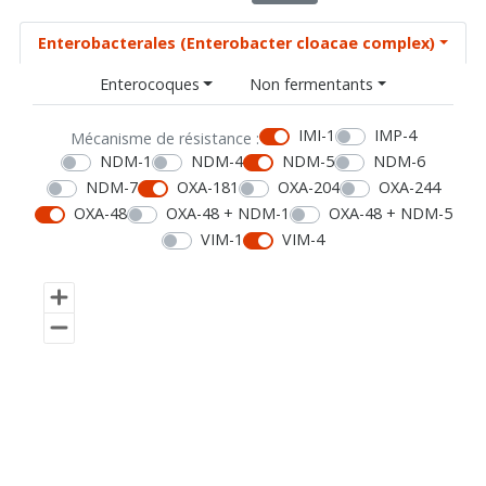
Enterobacterales (Enterobacter cloacae complex)
Enterocoques
Non fermentants
IMI-1
IMP-4
Mécanisme de résistance :
NDM-1
NDM-4
NDM-5
NDM-6
NDM-7
OXA-181
OXA-204
OXA-244
OXA-48
OXA-48 + NDM-1
OXA-48 + NDM-5
VIM-1
VIM-4