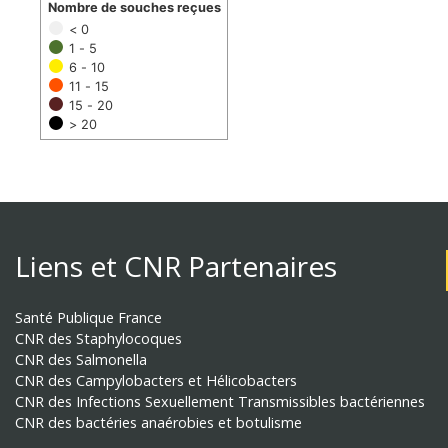
Nombre de souches reçues
< 0
1 - 5
6 - 10
11 - 15
15 - 20
> 20
Liens et CNR Partenaires
Santé Publique France
CNR des Staphylocoques
CNR des Salmonella
CNR des Campylobacters et Hélicobacters
CNR des Infections Sexuellement Transmissibles bactériennes
CNR des bactéries anaérobies et botulisme