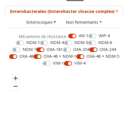
Enterobacterales (Enterobacter cloacae complex)
Enterocoques
Non fermentants
IMI-1
IMP-4
Mécanisme de résistance :
NDM-1
NDM-4
NDM-5
NDM-6
NDM-7
OXA-181
OXA-204
OXA-244
OXA-48
OXA-48 + NDM-1
OXA-48 + NDM-5
VIM-1
VIM-4