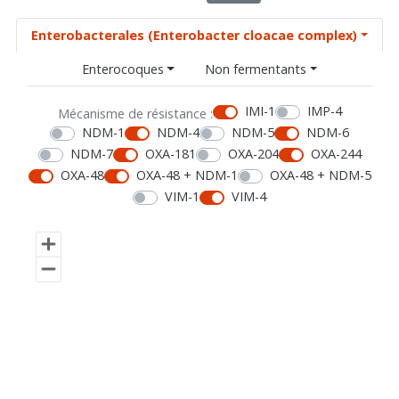
Enterobacterales (Enterobacter cloacae complex)
Enterocoques
Non fermentants
IMI-1
IMP-4
Mécanisme de résistance :
NDM-1
NDM-4
NDM-5
NDM-6
NDM-7
OXA-181
OXA-204
OXA-244
OXA-48
OXA-48 + NDM-1
OXA-48 + NDM-5
VIM-1
VIM-4