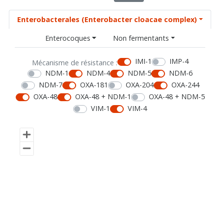
Enterobacterales (Enterobacter cloacae complex)
Enterocoques
Non fermentants
IMI-1
IMP-4
Mécanisme de résistance :
NDM-1
NDM-4
NDM-5
NDM-6
NDM-7
OXA-181
OXA-204
OXA-244
OXA-48
OXA-48 + NDM-1
OXA-48 + NDM-5
VIM-1
VIM-4