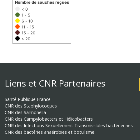
Nombre de souches reçues
< 0
1 - 5
6 - 10
11 - 15
15 - 20
> 20
Liens et CNR Partenaires
Santé Publique France
CNR des Staphylocoques
CNR des Salmonella
CNR des Campylobacters et Hélicobacters
CNR des Infections Sexuellement Transmissibles bactériennes
CNR des bactéries anaérobies et botulisme