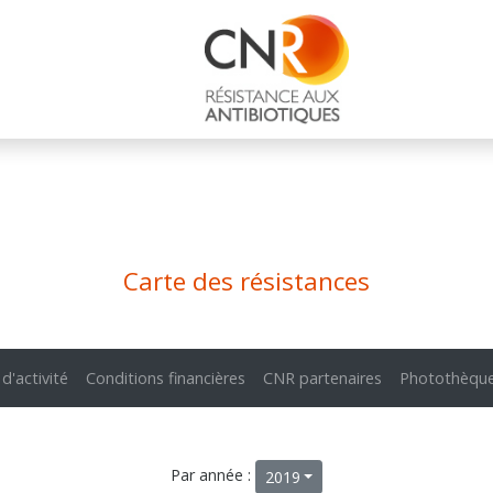
Carte des résistances
 d'activité
Conditions financières
CNR partenaires
Photothèqu
Par année :
2019