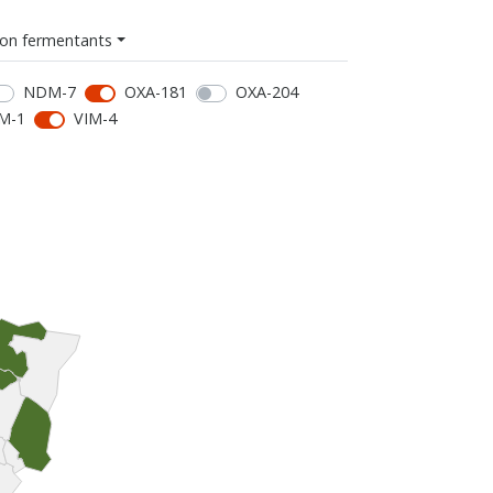
on fermentants
NDM-7
OXA-181
OXA-204
M-1
VIM-4