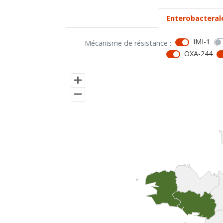
Enterobacteral
IMI-1
Mécanisme de résistance :
OXA-244