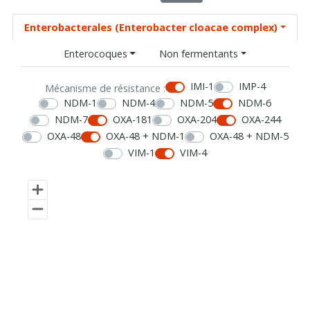
Enterobacterales (Enterobacter cloacae complex)
Enterocoques
Non fermentants
IMI-1
IMP-4
Mécanisme de résistance :
NDM-1
NDM-4
NDM-5
NDM-6
NDM-7
OXA-181
OXA-204
OXA-244
OXA-48
OXA-48 + NDM-1
OXA-48 + NDM-5
VIM-1
VIM-4