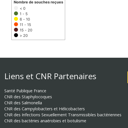
Nombre de souches reçues
< 0
1 - 5
6 - 10
11 - 15
15 - 20
> 20
Liens et CNR Partenaires
Santé Publique France
CNR des Staphylocoques
CNR des Salmonella
CNR des Campylobacters et Hélicobacters
CNR des Infections Sexuellement Transmissibles bactériennes
CNR des bactéries anaérobies et botulisme