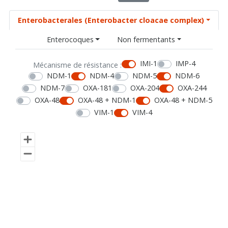
Enterobacterales (Enterobacter cloacae complex)
Enterocoques
Non fermentants
IMI-1
IMP-4
Mécanisme de résistance :
NDM-1
NDM-4
NDM-5
NDM-6
NDM-7
OXA-181
OXA-204
OXA-244
OXA-48
OXA-48 + NDM-1
OXA-48 + NDM-5
VIM-1
VIM-4