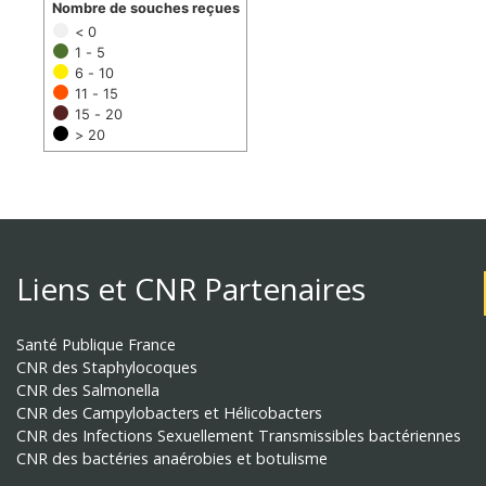
Nombre de souches reçues
< 0
1 - 5
6 - 10
11 - 15
15 - 20
> 20
Liens et CNR Partenaires
Santé Publique France
CNR des Staphylocoques
CNR des Salmonella
CNR des Campylobacters et Hélicobacters
CNR des Infections Sexuellement Transmissibles bactériennes
CNR des bactéries anaérobies et botulisme