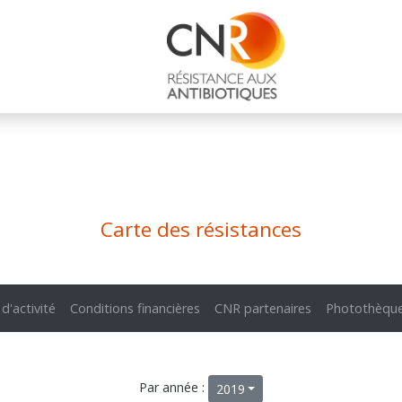
Carte des résistances
 d'activité
Conditions financières
CNR partenaires
Photothèqu
Par année :
2019