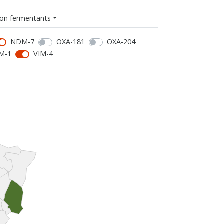
on fermentants
NDM-7
OXA-181
OXA-204
M-1
VIM-4