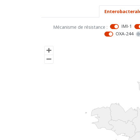
Enterobacteral
IMI-1
Mécanisme de résistance :
OXA-244