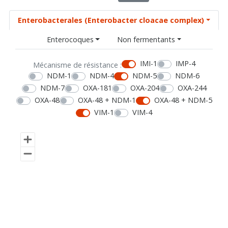
Enterobacterales (Enterobacter cloacae complex)
Enterocoques
Non fermentants
IMI-1
IMP-4
Mécanisme de résistance :
NDM-1
NDM-4
NDM-5
NDM-6
NDM-7
OXA-181
OXA-204
OXA-244
OXA-48
OXA-48 + NDM-1
OXA-48 + NDM-5
VIM-1
VIM-4