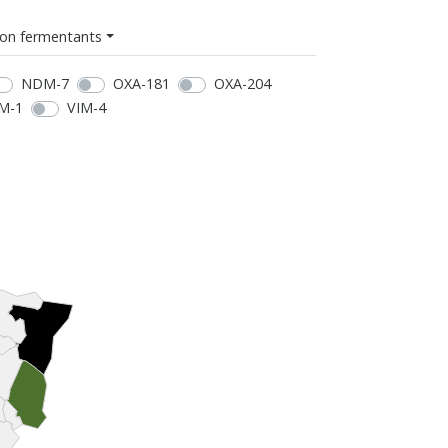
on fermentants
NDM-7
OXA-181
OXA-204
M-1
VIM-4