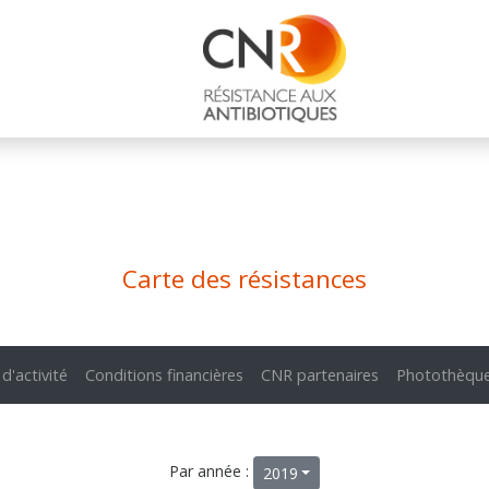
Carte des résistances
 d'activité
Conditions financières
CNR partenaires
Photothèqu
Par année :
2019