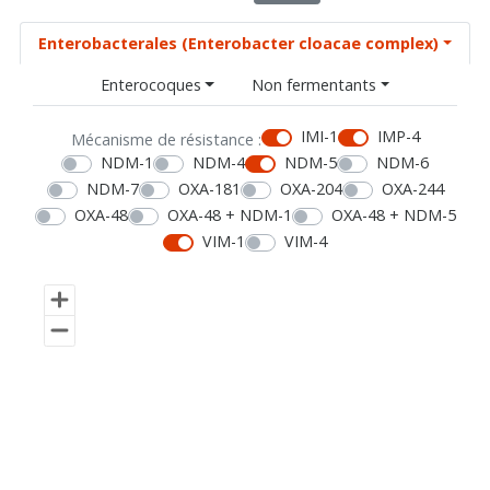
Enterobacterales (Enterobacter cloacae complex)
Enterocoques
Non fermentants
IMI-1
IMP-4
Mécanisme de résistance :
NDM-1
NDM-4
NDM-5
NDM-6
NDM-7
OXA-181
OXA-204
OXA-244
OXA-48
OXA-48 + NDM-1
OXA-48 + NDM-5
VIM-1
VIM-4