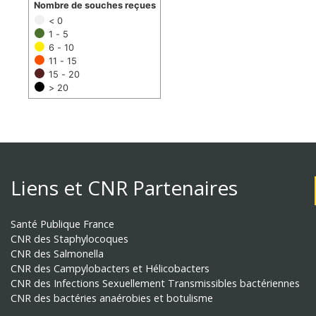
Nombre de souches reçues
< 0
1 - 5
6 - 10
11 - 15
15 - 20
> 20
Liens et CNR Partenaires
Santé Publique France
CNR des Staphylocoques
CNR des Salmonella
CNR des Campylobacters et Hélicobacters
CNR des Infections Sexuellement Transmissibles bactériennes
CNR des bactéries anaérobies et botulisme